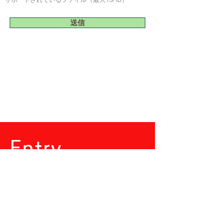
サポートされているファイル（最大15MB）
送信
Entry
私たちと​一緒に働きませんか？
イコムでは、同じ方向を向いて一緒に
成長できる仲間を募集しています。土
地活用って面白そう！と思った皆さ